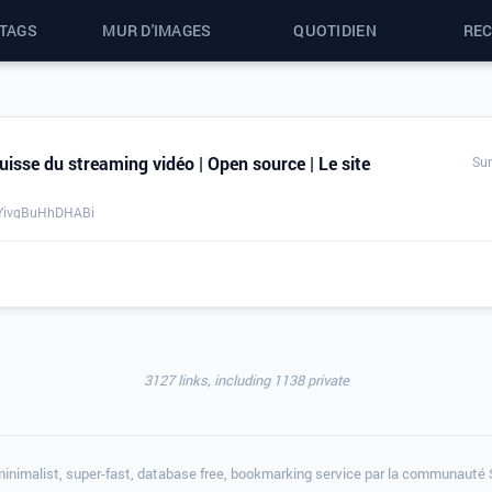
 TAGS
MUR D'IMAGES
QUOTIDIEN
RE
uisse du streaming vidéo | Open source | Le site
Sun
GYivqBuHhDHABi
3127 links, including 1138 private
minimalist, super-fast, database free, bookmarking service par la communauté