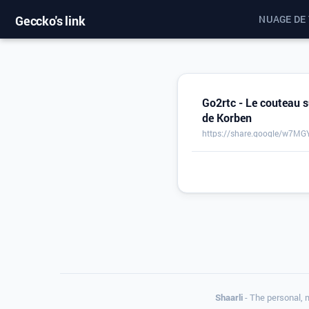
Geccko's link
NUAGE DE
Go2rtc - Le couteau s
de Korben
https://share.google/w7M
Shaarli
- The personal, 