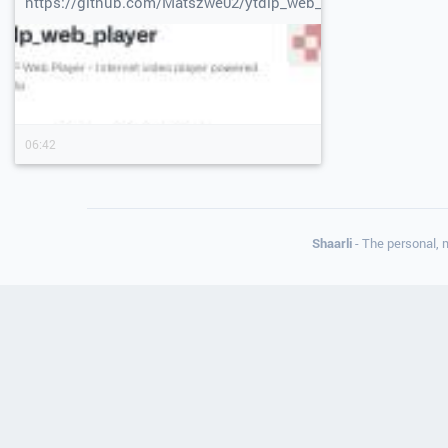
https://github.com/Matszwe02/ytdlp_web_player
06:42
Shaarli
- The personal, 