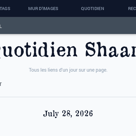
 TAGS
MUR D'IMAGES
QUOTIDIEN
RE
L
uotidien Shaar
Tous les liens d'un jour sur une page.
T
July 28, 2026