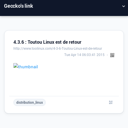
Geccko's link
NUAGE DE TAGS
MUR D'IMAGES
QUOTIDIEN
RECHERCHER
4.3.6 : Toutou Linux est de retour
http://www.toolinux.com/4-3-6-Toutou-Linux-est-de-retour
Tue Apr 14 06:03:41 2015
distribution_linux