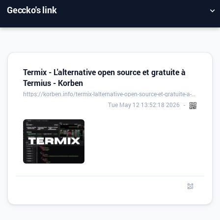
Geccko's link
NUAGE DE TAGS
MUR D'IMAGES
QUOTIDIEN
RECHERCHER
Termix - L'alternative open source et gratuite à
Termius - Korben
https://korben.info/termix-lalternative-open-source-et-gratuite-a-termius.html
Tue May 12 13:52:18 2026