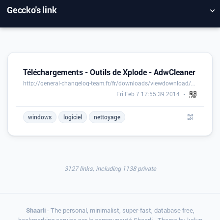
Geccko's link
NUAGE DE TAGS
MUR D'IMAGES
QUOTIDIEN
RECHERCHER
Téléchargements - Outils de Xplode - AdwCleaner
http://general-changelog-team.fr/fr/downloads/viewdownload/20-outils-de-xplode/2-adwcleaner
Fri Feb 7 17:55:39 2014
windows
logiciel
nettoyage
3127 links, including 1138 private
Shaarli
- The personal, minimalist, super-fast, database free,