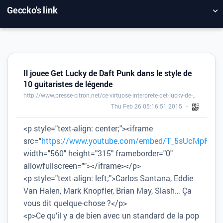
Geccko's link
NUAGE DE TAGS
MUR D'IMAGES
QUOTIDIEN
RECHERCHER
Il jouee Get Lucky de Daft Punk dans le style de
10 guitaristes de légende
http://www.presse-citron.net/ce-virtuose-interprete-get-lucky-de-daft-punk-dans-le-style-de-10-guitaristes-de-legende/#comment-453211
Thu Feb 26 05:16:51 2015
<p style="text-align: center;"><iframe
src="
https://www.youtube.com/embed/T_5sUcMpFXk
"
width="560" height="315" frameborder="0"
allowfullscreen=""></iframe></p>
<p style="text-align: left;">Carlos Santana, Eddie
Van Halen, Mark Knopfler, Brian May, Slash… Ça
vous dit quelque-chose ?</p>
<p>Ce qu’il y a de bien avec un standard de la pop