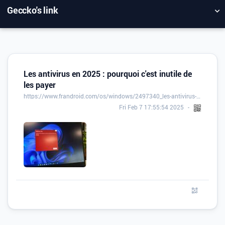
Geccko's link
NUAGE DE TAGS
MUR D'IMAGES
QUOTIDIEN
RECHERCHER
Les antivirus en 2025 : pourquoi c'est inutile de
les payer
https://www.frandroid.com/os/windows/2497340_les-antivirus-en-2025-pourquoi-cest-inutile-de-les-payer
Fri Feb 7 17:55:54 2025