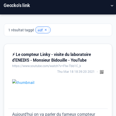
Geccko's link
NUAGE DE TAGS
MUR D'IMAGES
1 résultat taggé
✕
edf
QUOTIDIEN
RECHERCHER
⚡ Le compteur Linky - visite du laboratoire
d'ENEDIS - Monsieur Bidouille - YouTube
https://www.youtube.com/watch?v=Flw-Tbb1C_k
Thu Mar 18 18:39:20 2021
Aujourd’hui on va parler du fameux compteur