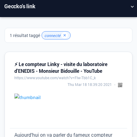
Geccko's link
NUAGE DE TAGS
MUR D'IMAGES
1 résultat taggé
✕
connecté
QUOTIDIEN
RECHERCHER
⚡ Le compteur Linky - visite du laboratoire
d'ENEDIS - Monsieur Bidouille - YouTube
https://www.youtube.com/watch?v=Flw-Tbb1C_k
Thu Mar 18 18:39:20 2021
Aujourd’hui on va parler du fameux compteur