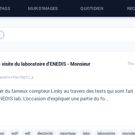
 TAGS
MUR D'IMAGES
QUOTIDIEN
RE
 visite du laboratoire d'ENEDIS - Monsieur
Thu 
atch?v=Flw-Tbb1C_k
ler du fameux compteur Linky au travers des tests qui sont fait
NEDIS lab. L’occasion d’expliquer une partie du fo...
eur
erdf
edf
électricité
reportage
labo
laboratoire
monsie