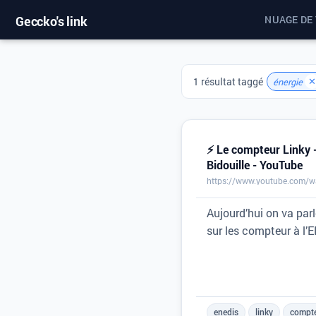
Geccko's link
NUAGE DE
1 résultat taggé
✕
énergie
⚡ Le compteur Linky -
Bidouille - YouTube
https://www.youtube.com/w
Aujourd’hui on va par
sur les compteur à l’E
enedis
linky
compt